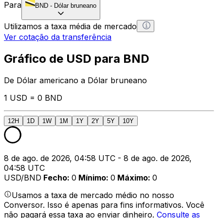
Para
BND
-
Dólar bruneano
Utilizamos a taxa média de mercado
Ver cotação da transferência
Gráfico de USD para BND
De Dólar americano a Dólar bruneano
1 USD = 0 BND
12H
1D
1W
1M
1Y
2Y
5Y
10Y
8 de ago. de 2026, 04:58 UTC - 8 de ago. de 2026,
04:58 UTC
USD/BND
Fecho
:
0
Mínimo
:
0
Máximo
:
0
Usamos a taxa de mercado médio no nosso
Conversor. Isso é apenas para fins informativos. Você
não pagará essa taxa ao enviar dinheiro.
Consulte as