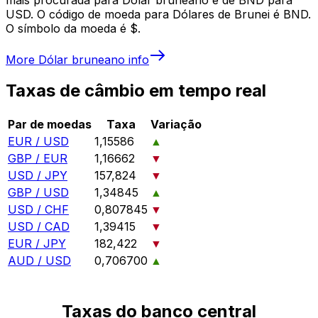
USD. O código de moeda para Dólares de Brunei é BND.
O símbolo da moeda é $.
More
Dólar bruneano
info
Taxas de câmbio em tempo real
Par de moedas
Taxa
Variação
EUR / USD
1,15586
▲
GBP / EUR
1,16662
▼
USD / JPY
157,824
▼
GBP / USD
1,34845
▲
USD / CHF
0,807845
▼
USD / CAD
1,39415
▼
EUR / JPY
182,422
▼
AUD / USD
0,706700
▲
Taxas do banco central