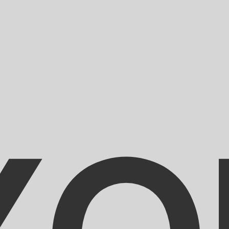
UTC
so é apenas para fins informativos. Você não pagará essa
icano (USD)
ais procurada para Dólar Tuvaluano é de TVD para USD. 