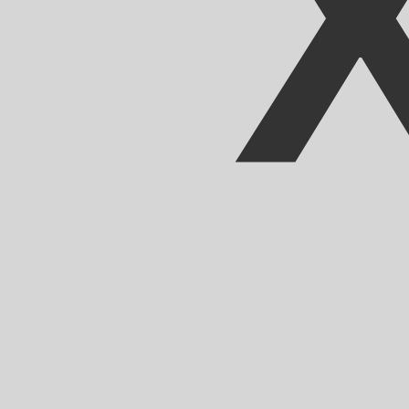
Nosso ranking de moedas mostra que a taxa de câmbio 
moeda é CFA.
More
Franco CFA
info
Taxas de câmbio em tempo real
Par de moedas
Taxa
Variação
EUR / USD
1,15589
▲
GBP / EUR
1,16717
▼
USD / JPY
157,824
▼
GBP / USD
1,34911
▲
USD / CHF
0,807845
▼
USD / CAD
1,39418
▼
EUR / JPY
182,426
▼
AUD / USD
0,706725
▲
API de dados de moedas da XE