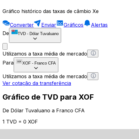
Gráfico histórico das taxas de câmbio Xe
Converter
Enviar
Gráficos
Alertas
De
TVD
-
Dólar Tuvaluano
Utilizamos a taxa média de mercado
Para
XOF
-
Franco CFA
Utilizamos a taxa média de mercado
Ver cotação da transferência
Gráfico de TVD para XOF
De Dólar Tuvaluano a Franco CFA
1 TVD = 0 XOF
12H
1D
1W
1M
1Y
2Y
5Y
10Y