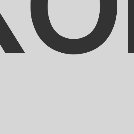
mais procurada para Franco CFA é de XOF para USD. O có
T
Moeda
Taxa de Juro
JPY
0,75%
CHF
0,00%
EUR
4,25%
USD
3,75%
CAD
2,25%
AUD
3,60%
NZD
2,25%
GBP
3,75%