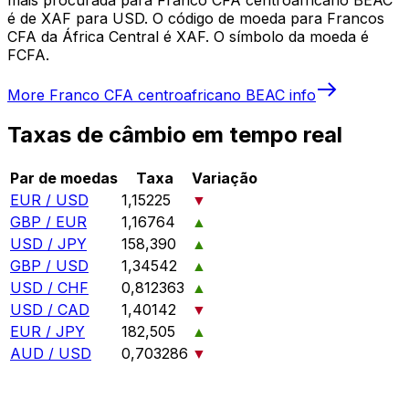
é de XAF para USD. O código de moeda para Francos
CFA da África Central é XAF. O símbolo da moeda é
FCFA.
More
Franco CFA centroafricano BEAC
info
Taxas de câmbio em tempo real
Par de moedas
Taxa
Variação
EUR / USD
1,15225
▼
GBP / EUR
1,16764
▲
USD / JPY
158,390
▲
GBP / USD
1,34542
▲
USD / CHF
0,812363
▲
USD / CAD
1,40142
▼
EUR / JPY
182,505
▲
AUD / USD
0,703286
▼