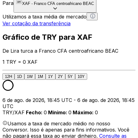
Para
XAF
-
Franco CFA centroafricano BEAC
Utilizamos a taxa média de mercado
Ver cotação da transferência
Gráfico de TRY para XAF
De Lira turca a Franco CFA centroafricano BEAC
1 TRY = 0 XAF
12H
1D
1W
1M
1Y
2Y
5Y
10Y
6 de ago. de 2026, 18:45 UTC - 6 de ago. de 2026, 18:45
UTC
TRY/XAF
Fecho
:
0
Mínimo
:
0
Máximo
:
0
Usamos a taxa de mercado médio no nosso
Conversor. Isso é apenas para fins informativos. Você
não pagará essa taxa ao enviar dinheiro.
Consulte as