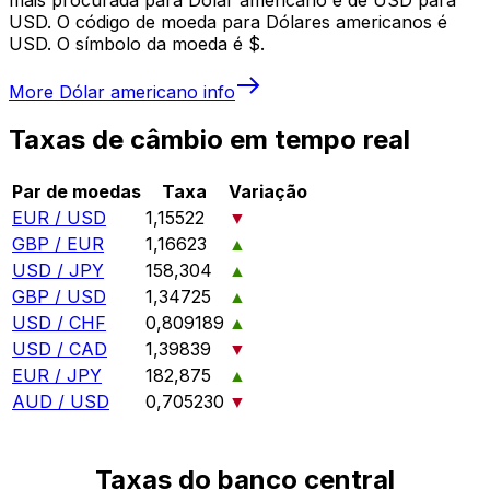
USD. O código de moeda para Dólares americanos é
USD. O símbolo da moeda é $.
More
Dólar americano
info
Taxas de câmbio em tempo real
Par de moedas
Taxa
Variação
EUR / USD
1,15522
▼
GBP / EUR
1,16623
▲
USD / JPY
158,304
▲
GBP / USD
1,34725
▲
USD / CHF
0,809189
▲
USD / CAD
1,39839
▼
EUR / JPY
182,875
▲
AUD / USD
0,705230
▼
Taxas do banco central