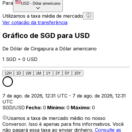
Para
USD
-
Dólar americano
Utilizamos a taxa média de mercado
Ver cotação da transferência
Gráfico de SGD para USD
De Dólar de Cingapura a Dólar americano
1 SGD = 0 USD
12H
1D
1W
1M
1Y
2Y
5Y
10Y
7 de ago. de 2026, 12:31 UTC - 7 de ago. de 2026, 12:31
UTC
SGD/USD
Fecho
:
0
Mínimo
:
0
Máximo
:
0
Usamos a taxa de mercado médio no nosso
Conversor. Isso é apenas para fins informativos. Você
não pagará essa taxa ao enviar dinheiro.
Consulte as