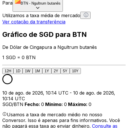
Para
BTN
-
Ngultrum butanês
Utilizamos a taxa média de mercado
Ver cotação da transferência
Gráfico de SGD para BTN
De Dólar de Cingapura a Ngultrum butanês
1 SGD = 0 BTN
12H
1D
1W
1M
1Y
2Y
5Y
10Y
10 de ago. de 2026, 10:14 UTC - 10 de ago. de 2026,
10:14 UTC
SGD/BTN
Fecho
:
0
Mínimo
:
0
Máximo
:
0
Usamos a taxa de mercado médio no nosso
Conversor. Isso é apenas para fins informativos. Você
não pagará essa taxa ao enviar dinheiro.
Consulte as