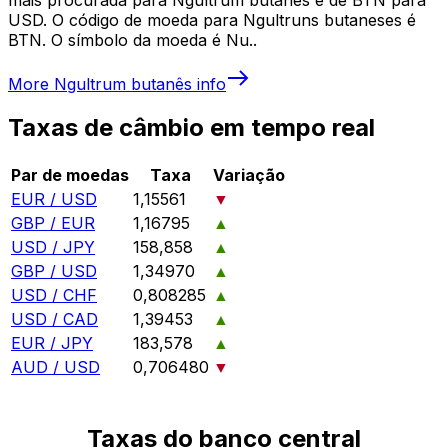
USD. O código de moeda para Ngultruns butaneses é
BTN. O símbolo da moeda é Nu..
More
Ngultrum butanês
info
Taxas de câmbio em tempo real
Par de moedas
Taxa
Variação
EUR / USD
1,15561
▼
GBP / EUR
1,16795
▲
USD / JPY
158,858
▲
GBP / USD
1,34970
▲
USD / CHF
0,808285
▲
USD / CAD
1,39453
▲
EUR / JPY
183,578
▲
AUD / USD
0,706480
▼
Taxas do banco central