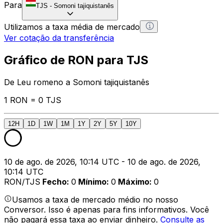
Para
TJS
-
Somoni tajiquistanês
Utilizamos a taxa média de mercado
Ver cotação da transferência
Gráfico de RON para TJS
De Leu romeno a Somoni tajiquistanês
1 RON = 0 TJS
12H
1D
1W
1M
1Y
2Y
5Y
10Y
10 de ago. de 2026, 10:14 UTC - 10 de ago. de 2026,
10:14 UTC
RON/TJS
Fecho
:
0
Mínimo
:
0
Máximo
:
0
Usamos a taxa de mercado médio no nosso
Conversor. Isso é apenas para fins informativos. Você
não pagará essa taxa ao enviar dinheiro.
Consulte as