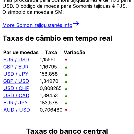
USD. O código de moeda para Somonis tajiques é TJS.
O símbolo da moeda é SM.
More
Somoni tajiquistanês
info
Taxas de câmbio em tempo real
Par de moedas
Taxa
Variação
EUR / USD
1,15561
▼
GBP / EUR
1,16795
▲
USD / JPY
158,858
▲
GBP / USD
1,34970
▲
USD / CHF
0,808285
▲
USD / CAD
1,39453
▲
EUR / JPY
183,578
▲
AUD / USD
0,706480
▼
Taxas do banco central