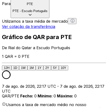
Para
PTE
PTE
-
Escudo Português
Utilizamos a taxa média de mercado
Ver cotação da transferência
Gráfico de QAR para PTE
De Rial do Qatar a Escudo Português
1 QAR = 0 PTE
12H
1D
1W
1M
1Y
2Y
5Y
10Y
7 de ago. de 2026, 22:17 UTC - 7 de ago. de 2026, 22:17
UTC
QAR/PTE
Fecho
:
0
Mínimo
:
0
Máximo
:
0
Usamos a taxa de mercado médio no nosso