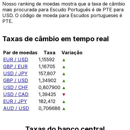
Nosso ranking de moedas mostra que a taxa de câmbio
mais procurada para Escudo Português é de PTE para
USD. O código de moeda para Escudos portugueses é
PTE.
Taxas de câmbio em tempo real
Par de moedas
Taxa
Variação
EUR / USD
1,15592
▲
GBP / EUR
1,16705
▲
USD / JPY
157,807
▲
GBP / USD
1,34902
▲
USD / CHF
0,807900
▲
USD / CAD
1,39425
▼
EUR / JPY
182,412
▲
AUD / USD
0,706686
▲
Taxas do banco central