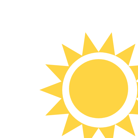
8 de ago. de 2026, 08:17 UTC - 8 de ago. de 2026, 08:17
PHP/UYU
Fecho
:
0
Mínimo
:
0
Máximo
:
0
Usamos a taxa de mercado médio no nosso Conversor. Is
Pares mais procurados de Dólar amer
Informações sobre as moedas
PHP
-
Peso filipino
Nosso ranking de moedas mostra que a taxa de câmbio ma
moeda é ₱.
More
Peso filipino
info
UYU
-
Peso uruguaio