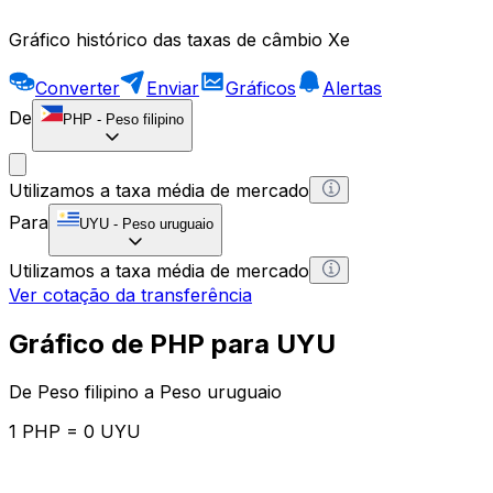
Gráfico histórico das taxas de câmbio Xe
Converter
Enviar
Gráficos
Alertas
De
PHP
-
Peso filipino
Utilizamos a taxa média de mercado
Para
UYU
-
Peso uruguaio
Utilizamos a taxa média de mercado
Ver cotação da transferência
Gráfico de PHP para UYU
De Peso filipino a Peso uruguaio
1 PHP = 0 UYU
12H
1D
1W
1M
1Y
2Y
5Y
10Y