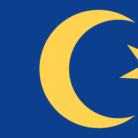
6 de ago. de 2026, 21:50 UTC - 6 de ago. de 2026, 21:50
MXN/MYR
Fecho
:
0
Mínimo
:
0
Máximo
:
0
Usamos a taxa de mercado médio no nosso Conversor. Is
Pares mais procurados de Dólar amer
Informações sobre as moedas
MXN
-
Peso mexicano
Nosso ranking de moedas mostra que a taxa de câmbio 
símbolo da moeda é $.
More
Peso mexicano
info
MYR
-
Ringgit malaio