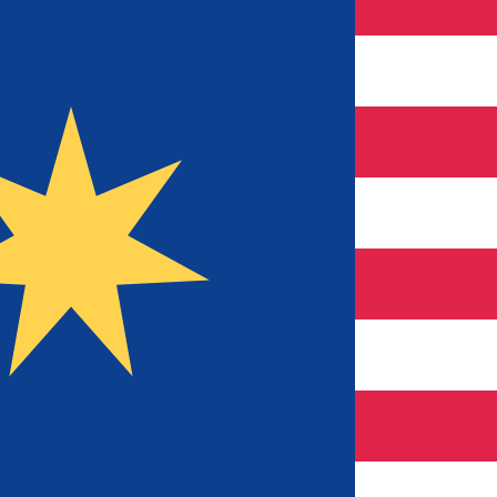
 UTC
so é apenas para fins informativos. Você não pagará essa
icano (USD)
mais procurada para Peso mexicano é de MXN para USD. 