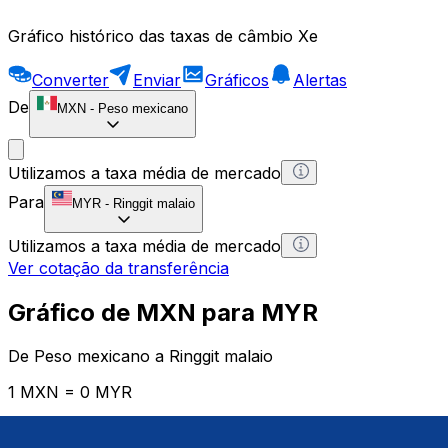
Gráfico histórico das taxas de câmbio Xe
Converter
Enviar
Gráficos
Alertas
De
MXN
-
Peso mexicano
Utilizamos a taxa média de mercado
Para
MYR
-
Ringgit malaio
Utilizamos a taxa média de mercado
Ver cotação da transferência
Gráfico de MXN para MYR
De Peso mexicano a Ringgit malaio
1 MXN = 0 MYR
12H
1D
1W
1M
1Y
2Y
5Y
10Y