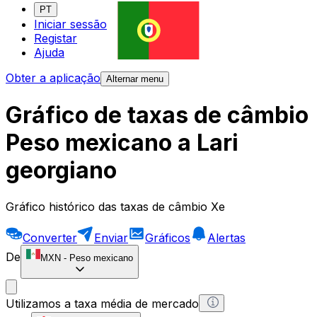
PT
Iniciar sessão
Registar
Ajuda
Obter a aplicação
Alternar menu
Gráfico de taxas de câmbio
Peso mexicano a Lari
georgiano
Gráfico histórico das taxas de câmbio Xe
Converter
Enviar
Gráficos
Alertas
De
MXN
-
Peso mexicano
Utilizamos a taxa média de mercado