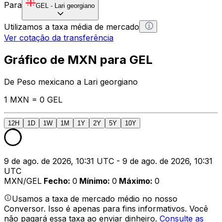
Para
GEL
-
Lari georgiano
Utilizamos a taxa média de mercado
Ver cotação da transferência
Gráfico de MXN para GEL
De Peso mexicano a Lari georgiano
1 MXN = 0 GEL
12H
1D
1W
1M
1Y
2Y
5Y
10Y
9 de ago. de 2026, 10:31 UTC - 9 de ago. de 2026, 10:31
UTC
MXN/GEL
Fecho
:
0
Mínimo
:
0
Máximo
:
0
Usamos a taxa de mercado médio no nosso
Conversor. Isso é apenas para fins informativos. Você
não pagará essa taxa ao enviar dinheiro.
Consulte as