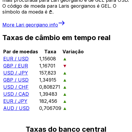
O código de moeda para Laris georgianos é GEL. O
símbolo da moeda é ₾.
More
Lari georgiano
info
Taxas de câmbio em tempo real
Par de moedas
Taxa
Variação
EUR / USD
1,15608
▲
GBP / EUR
1,16701
▼
USD / JPY
157,823
▲
GBP / USD
1,34915
▲
USD / CHF
0,808271
▲
USD / CAD
1,39483
▲
EUR / JPY
182,456
▲
AUD / USD
0,706709
▲
Taxas do banco central