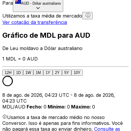
Para
AUD
-
Dólar australiano
Utilizamos a taxa média de mercado
Ver cotação da transferência
Gráfico de MDL para AUD
De Leu moldavo a Dólar australiano
1 MDL = 0 AUD
12H
1D
1W
1M
1Y
2Y
5Y
10Y
8 de ago. de 2026, 04:23 UTC - 8 de ago. de 2026,
04:23 UTC
MDL/AUD
Fecho
:
0
Mínimo
:
0
Máximo
:
0
Usamos a taxa de mercado médio no nosso
Conversor. Isso é apenas para fins informativos. Você
não pagará essa taxa ao enviar dinheiro.
Consulte as