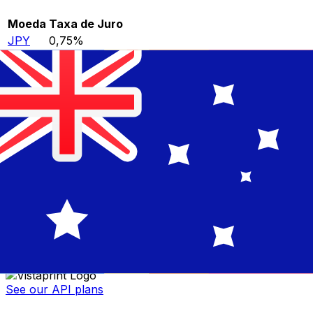
Moeda
Taxa de Juro
JPY
0,75%
CHF
0,00%
EUR
4,25%
USD
3,75%
CAD
2,25%
AUD
3,60%
NZD
2,25%
GBP
3,75%
API de dados de moedas da XE
Informando taxas para mais de 300 empresas em todo o
mundo
See our API plans