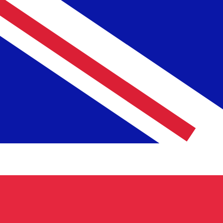
8 de ago. de 2026, 01:54 UTC - 8 de ago. de 2026, 01:54
MAD/GBP
Fecho
:
0
Mínimo
:
0
Máximo
:
0
Usamos a taxa de mercado médio no nosso Conversor. Is
Pares mais procurados de Dólar amer
Informações sobre as moedas
MAD
-
Dirham marroquino
Nosso ranking de moedas mostra que a taxa de câmbio 
O símbolo da moeda é MAD.
More
Dirham marroquino
info
GBP
-
Libra esterlina