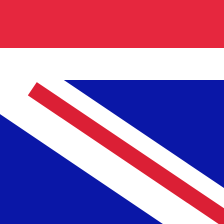
ódigo de moeda para Libras esterlinas é GBP. O símbolo
axas do banco central