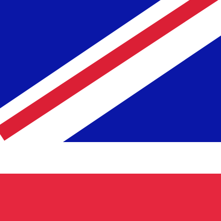
 taxa ao enviar dinheiro.
Consulte as taxas de envio.
SD. O código de moeda para Dirhams marroquinos é MAD.