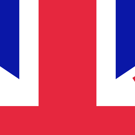
 UTC
so é apenas para fins informativos. Você não pagará essa
icano (USD)
mais procurada para Dirham marroquino é de MAD para U