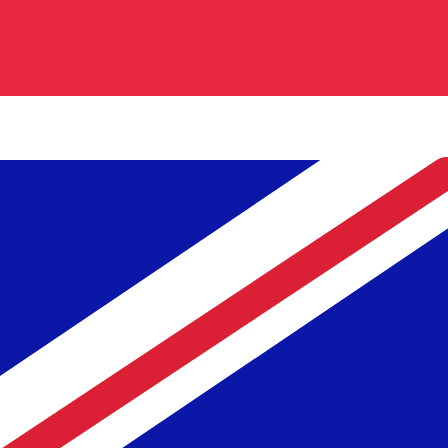
Nosso ranking de moedas mostra que a taxa de câmbio ma
da moeda é £.
More
Libra esterlina
info
Taxas de câmbio em tempo real
Par de moedas
Taxa
Variação
EUR / USD
1,15586
▲
GBP / EUR
1,16699
▼
USD / JPY
157,823
▼
GBP / USD
1,34888
▲
USD / CHF
0,807845
▼
USD / CAD
1,39413
▼
EUR / JPY
182,422
▼
AUD / USD
0,706698
▲
API de dados de moedas da XE