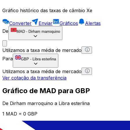
Gráfico histórico das taxas de câmbio Xe
Converter
Enviar
Gráficos
Alertas
De
MAD
-
Dirham marroquino
Utilizamos a taxa média de mercado
Para
GBP
-
Libra esterlina
Utilizamos a taxa média de mercado
Ver cotação da transferência
Gráfico de MAD para GBP
De Dirham marroquino a Libra esterlina
1 MAD = 0 GBP
12H
1D
1W
1M
1Y
2Y
5Y
10Y