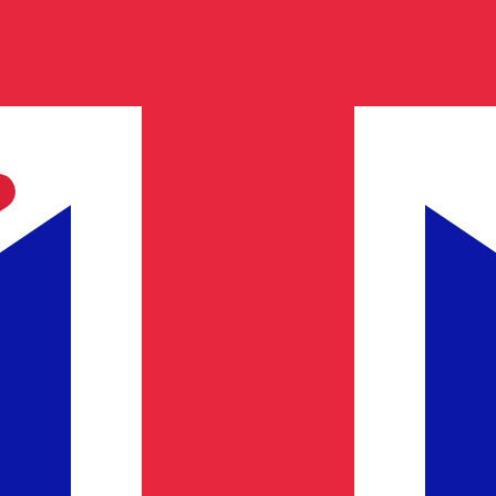
is procurada para Libra esterlina é de GBP para USD. O c
T
Moeda
Taxa de Juro
JPY
0,75%
CHF
0,00%
EUR
4,25%
USD
3,75%
CAD
2,25%
AUD
3,60%
NZD
2,25%
GBP
3,75%