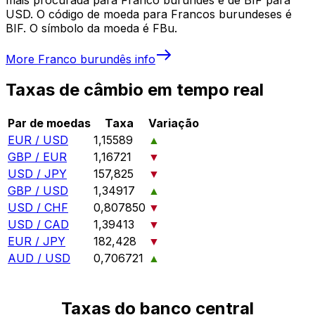
USD. O código de moeda para Francos burundeses é
BIF. O símbolo da moeda é FBu.
More
Franco burundês
info
Taxas de câmbio em tempo real
Par de moedas
Taxa
Variação
EUR / USD
1,15589
▲
GBP / EUR
1,16721
▼
USD / JPY
157,825
▼
GBP / USD
1,34917
▲
USD / CHF
0,807850
▼
USD / CAD
1,39413
▼
EUR / JPY
182,428
▼
AUD / USD
0,706721
▲
Taxas do banco central