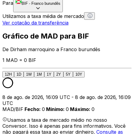
Para
BIF
-
Franco burundês
Utilizamos a taxa média de mercado
Ver cotação da transferência
Gráfico de MAD para BIF
De Dirham marroquino a Franco burundês
1 MAD = 0 BIF
12H
1D
1W
1M
1Y
2Y
5Y
10Y
8 de ago. de 2026, 16:09 UTC - 8 de ago. de 2026, 16:09
UTC
MAD/BIF
Fecho
:
0
Mínimo
:
0
Máximo
:
0
Usamos a taxa de mercado médio no nosso
Conversor. Isso é apenas para fins informativos. Você
não pagará essa taxa ao enviar dinheiro.
Consulte as