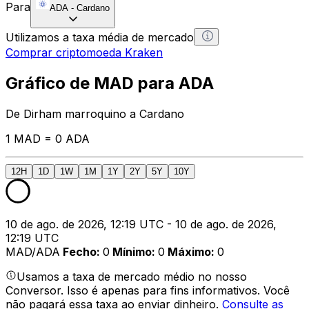
Para
ADA
-
Cardano
Utilizamos a taxa média de mercado
Comprar criptomoeda Kraken
Gráfico de MAD para ADA
De Dirham marroquino a Cardano
1 MAD = 0 ADA
12H
1D
1W
1M
1Y
2Y
5Y
10Y
10 de ago. de 2026, 12:19 UTC - 10 de ago. de 2026,
12:19 UTC
MAD/ADA
Fecho
:
0
Mínimo
:
0
Máximo
:
0
Usamos a taxa de mercado médio no nosso
Conversor. Isso é apenas para fins informativos. Você
não pagará essa taxa ao enviar dinheiro.
Consulte as