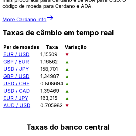
código de moeda para Cardano é ADA.
More
Cardano
info
Taxas de câmbio em tempo real
Par de moedas
Taxa
Variação
EUR / USD
1,15509
▼
GBP / EUR
1,16862
▲
USD / JPY
158,701
▲
GBP / USD
1,34987
▲
USD / CHF
0,808694
▲
USD / CAD
1,39469
▲
EUR / JPY
183,315
▲
AUD / USD
0,705982
▼
Taxas do banco central