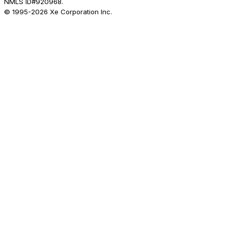
NMLS ID#920968.
© 1995-
2026
Xe Corporation Inc.