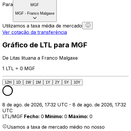
Para
MGF
MGF
-
Franco Malgaxe
Utilizamos a taxa média de mercado
Ver cotação da transferência
Gráfico de LTL para MGF
De Litas lituana a Franco Malgaxe
1 LTL = 0 MGF
12H
1D
1W
1M
1Y
2Y
5Y
10Y
8 de ago. de 2026, 17:32 UTC - 8 de ago. de 2026, 17:32
UTC
LTL/MGF
Fecho
:
0
Mínimo
:
0
Máximo
:
0
Usamos a taxa de mercado médio no nosso