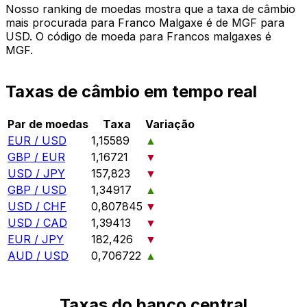
Nosso ranking de moedas mostra que a taxa de câmbio
mais procurada para Franco Malgaxe é de MGF para
USD. O código de moeda para Francos malgaxes é
MGF.
Taxas de câmbio em tempo real
Par de moedas
Taxa
Variação
EUR / USD
1,15589
▲
GBP / EUR
1,16721
▼
USD / JPY
157,823
▼
GBP / USD
1,34917
▲
USD / CHF
0,807845
▼
USD / CAD
1,39413
▼
EUR / JPY
182,426
▼
AUD / USD
0,706722
▲
Taxas do banco central