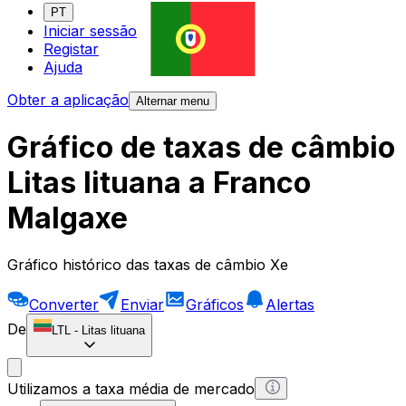
PT
Iniciar sessão
Registar
Ajuda
Obter a aplicação
Alternar menu
Gráfico de taxas de câmbio
Litas lituana a Franco
Malgaxe
Gráfico histórico das taxas de câmbio Xe
Converter
Enviar
Gráficos
Alertas
De
LTL
-
Litas lituana
Utilizamos a taxa média de mercado