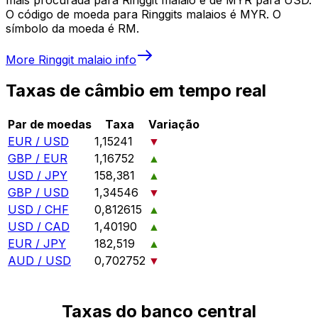
O código de moeda para Ringgits malaios é MYR. O
símbolo da moeda é RM.
More
Ringgit malaio
info
Taxas de câmbio em tempo real
Par de moedas
Taxa
Variação
EUR / USD
1,15241
▼
GBP / EUR
1,16752
▲
USD / JPY
158,381
▲
GBP / USD
1,34546
▼
USD / CHF
0,812615
▲
USD / CAD
1,40190
▲
EUR / JPY
182,519
▲
AUD / USD
0,702752
▼
Taxas do banco central