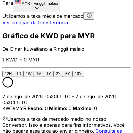
Para
MYR
-
Ringgit malaio
Utilizamos a taxa média de mercado
Ver cotação da transferência
Gráfico de KWD para MYR
De Dinar kuwaitiano a Ringgit malaio
1 KWD = 0 MYR
12H
1D
1W
1M
1Y
2Y
5Y
10Y
7 de ago. de 2026, 05:04 UTC - 7 de ago. de 2026,
05:04 UTC
KWD/MYR
Fecho
:
0
Mínimo
:
0
Máximo
:
0
Usamos a taxa de mercado médio no nosso
Conversor. Isso é apenas para fins informativos. Você
não pagará essa taxa ao enviar dinheiro.
Consulte as