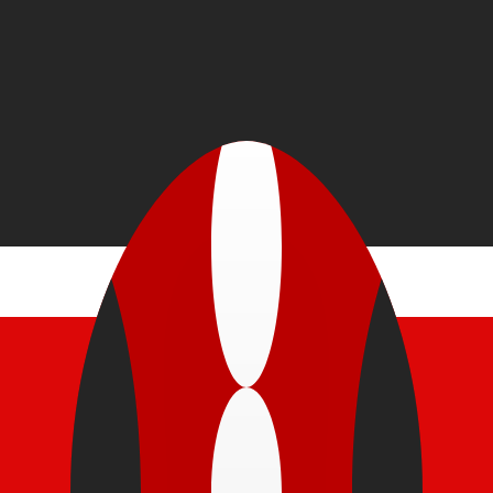
 UTC
so é apenas para fins informativos. Você não pagará essa
icano (USD)
ais procurada para Xelim queniano é de KES para USD. O 