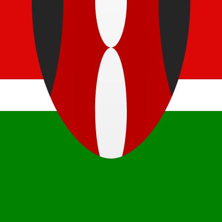
mais procurada para Ouguiya mauritano é de MRO para US
T
Moeda
Taxa de Juro
JPY
0,75%
CHF
0,00%
EUR
4,25%
USD
3,75%
CAD
2,25%
AUD
3,60%
NZD
2,25%
GBP
3,75%