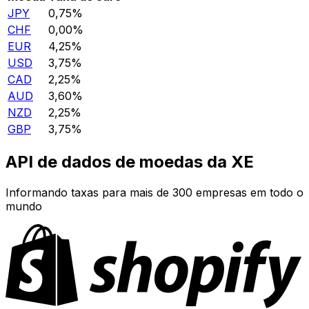
JPY
0,75%
CHF
0,00%
EUR
4,25%
USD
3,75%
CAD
2,25%
AUD
3,60%
NZD
2,25%
GBP
3,75%
API de dados de moedas da XE
Informando taxas para mais de 300 empresas em todo o
mundo