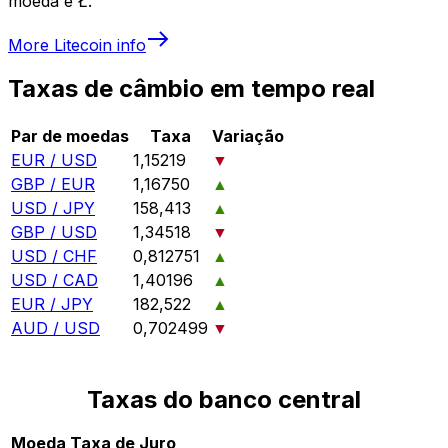
moeda é Ł.
More
Litecoin
info
Taxas de câmbio em tempo real
Par de moedas
Taxa
Variação
EUR / USD
1,15219
▼
GBP / EUR
1,16750
▲
USD / JPY
158,413
▲
GBP / USD
1,34518
▼
USD / CHF
0,812751
▲
USD / CAD
1,40196
▲
EUR / JPY
182,522
▲
AUD / USD
0,702499
▼
Taxas do banco central
Moeda
Taxa de Juro