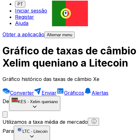
PT
Iniciar sessão
Registar
Ajuda
Obter a aplicação
Alternar menu
Gráfico de taxas de câmbio
Xelim queniano a Litecoin
Gráfico histórico das taxas de câmbio Xe
Converter
Enviar
Gráficos
Alertas
De
KES
-
Xelim queniano
Utilizamos a taxa média de mercado
Para
LTC
-
Litecoin