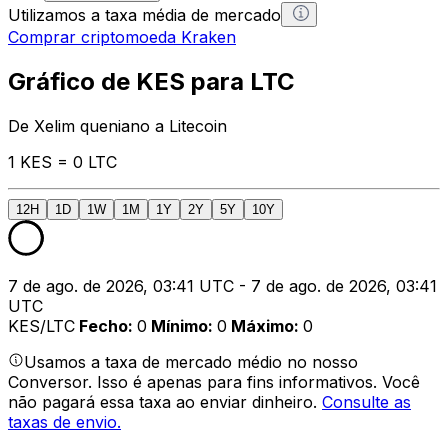
Utilizamos a taxa média de mercado
Comprar criptomoeda Kraken
Gráfico de KES para LTC
De Xelim queniano a Litecoin
1 KES = 0 LTC
12H
1D
1W
1M
1Y
2Y
5Y
10Y
7 de ago. de 2026, 03:41 UTC - 7 de ago. de 2026, 03:41
UTC
KES/LTC
Fecho
:
0
Mínimo
:
0
Máximo
:
0
Usamos a taxa de mercado médio no nosso
Conversor. Isso é apenas para fins informativos. Você
não pagará essa taxa ao enviar dinheiro.
Consulte as
taxas de envio.