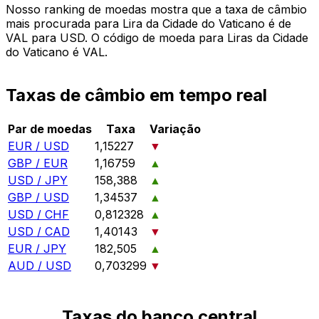
Nosso ranking de moedas mostra que a taxa de câmbio
mais procurada para Lira da Cidade do Vaticano é de
VAL para USD. O código de moeda para Liras da Cidade
do Vaticano é VAL.
Taxas de câmbio em tempo real
Par de moedas
Taxa
Variação
EUR / USD
1,15227
▼
GBP / EUR
1,16759
▲
USD / JPY
158,388
▲
GBP / USD
1,34537
▲
USD / CHF
0,812328
▲
USD / CAD
1,40143
▼
EUR / JPY
182,505
▲
AUD / USD
0,703299
▼
Taxas do banco central