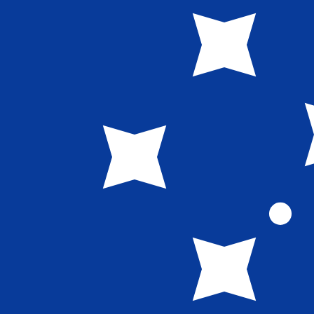
7 de ago. de 2026, 19:13 UTC - 7 de ago. de 2026, 19:13 
ISK/WST
Fecho
:
0
Mínimo
:
0
Máximo
:
0
Usamos a taxa de mercado médio no nosso Conversor. Is
Pares mais procurados de Dólar amer
Informações sobre as moedas
ISK
-
Coroa islandesa
Nosso ranking de moedas mostra que a taxa de câmbio ma
símbolo da moeda é kr.
More
Coroa islandesa
info
WST
-
Tala samoana