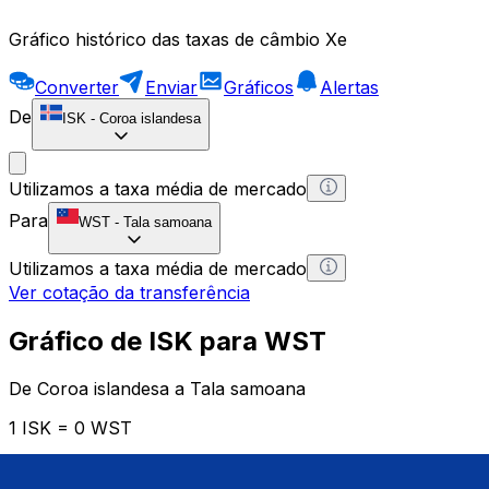
Gráfico histórico das taxas de câmbio Xe
Converter
Enviar
Gráficos
Alertas
De
ISK
-
Coroa islandesa
Utilizamos a taxa média de mercado
Para
WST
-
Tala samoana
Utilizamos a taxa média de mercado
Ver cotação da transferência
Gráfico de ISK para WST
De Coroa islandesa a Tala samoana
1 ISK = 0 WST
12H
1D
1W
1M
1Y
2Y
5Y
10Y