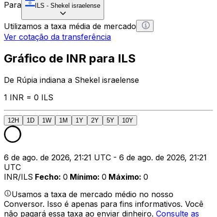
Para
ILS
-
Shekel israelense
Utilizamos a taxa média de mercado
Ver cotação da transferência
Gráfico de INR para ILS
De Rúpia indiana a Shekel israelense
1 INR = 0 ILS
12H
1D
1W
1M
1Y
2Y
5Y
10Y
6 de ago. de 2026, 21:21 UTC - 6 de ago. de 2026, 21:21
UTC
INR/ILS
Fecho
:
0
Mínimo
:
0
Máximo
:
0
Usamos a taxa de mercado médio no nosso
Conversor. Isso é apenas para fins informativos. Você
não pagará essa taxa ao enviar dinheiro.
Consulte as