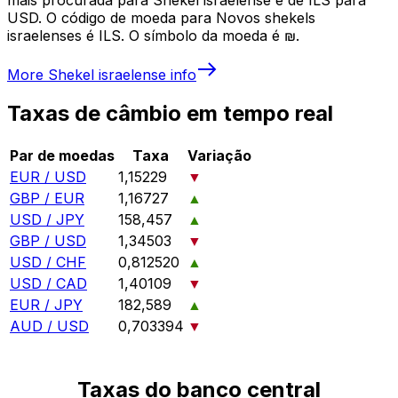
USD. O código de moeda para Novos shekels
israelenses é ILS. O símbolo da moeda é ₪.
More
Shekel israelense
info
Taxas de câmbio em tempo real
Par de moedas
Taxa
Variação
EUR / USD
1,15229
▼
GBP / EUR
1,16727
▲
USD / JPY
158,457
▲
GBP / USD
1,34503
▼
USD / CHF
0,812520
▲
USD / CAD
1,40109
▼
EUR / JPY
182,589
▲
AUD / USD
0,703394
▼
Taxas do banco central