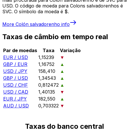
USD. O código de moeda para Colons salvadorenhos é
SVC. O símbolo da moeda é $.
More
Colón salvadorenho
info
Taxas de câmbio em tempo real
Par de moedas
Taxa
Variação
EUR / USD
1,15239
▼
GBP / EUR
1,16752
▲
USD / JPY
158,410
▲
GBP / USD
1,34543
▲
USD / CHF
0,812472
▲
USD / CAD
1,40135
▼
EUR / JPY
182,550
▲
AUD / USD
0,703322
▼
Taxas do banco central