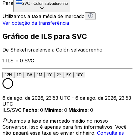
Para
SVC
-
Colón salvadorenho
Utilizamos a taxa média de mercado
Ver cotação da transferência
Gráfico de ILS para SVC
De Shekel israelense a Colón salvadorenho
1 ILS = 0 SVC
12H
1D
1W
1M
1Y
2Y
5Y
10Y
6 de ago. de 2026, 23:53 UTC - 6 de ago. de 2026, 23:53
UTC
ILS/SVC
Fecho
:
0
Mínimo
:
0
Máximo
:
0
Usamos a taxa de mercado médio no nosso
Conversor. Isso é apenas para fins informativos. Você
não pagará essa taxa ao enviar dinheiro.
Consulte as