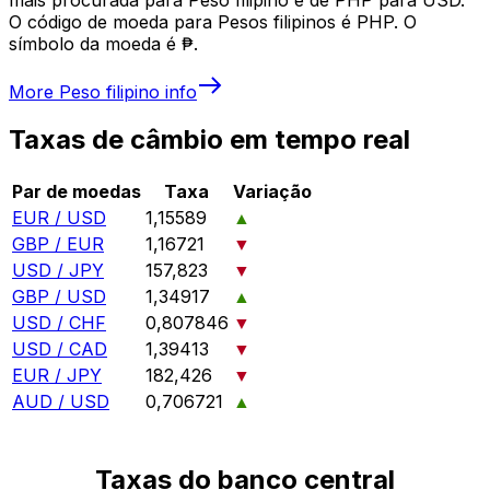
O código de moeda para Pesos filipinos é PHP. O
símbolo da moeda é ₱.
More
Peso filipino
info
Taxas de câmbio em tempo real
Par de moedas
Taxa
Variação
EUR / USD
1,15589
▲
GBP / EUR
1,16721
▼
USD / JPY
157,823
▼
GBP / USD
1,34917
▲
USD / CHF
0,807846
▼
USD / CAD
1,39413
▼
EUR / JPY
182,426
▼
AUD / USD
0,706721
▲
Taxas do banco central