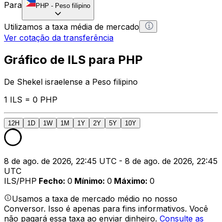
Para
PHP
-
Peso filipino
Utilizamos a taxa média de mercado
Ver cotação da transferência
Gráfico de ILS para PHP
De Shekel israelense a Peso filipino
1 ILS = 0 PHP
12H
1D
1W
1M
1Y
2Y
5Y
10Y
8 de ago. de 2026, 22:45 UTC - 8 de ago. de 2026, 22:45
UTC
ILS/PHP
Fecho
:
0
Mínimo
:
0
Máximo
:
0
Usamos a taxa de mercado médio no nosso
Conversor. Isso é apenas para fins informativos. Você
não pagará essa taxa ao enviar dinheiro.
Consulte as