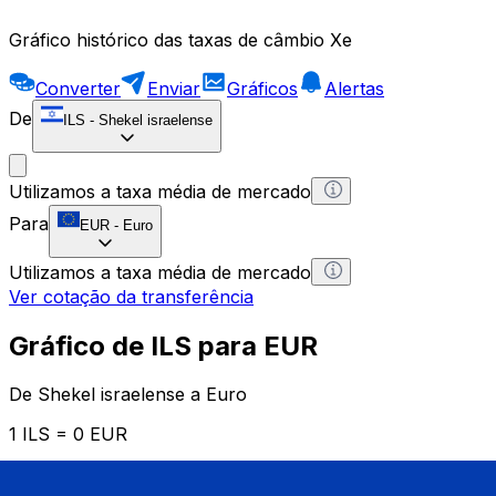
Gráfico histórico das taxas de câmbio Xe
Converter
Enviar
Gráficos
Alertas
De
ILS
-
Shekel israelense
Utilizamos a taxa média de mercado
Para
EUR
-
Euro
Utilizamos a taxa média de mercado
Ver cotação da transferência
Gráfico de ILS para EUR
De Shekel israelense a Euro
1 ILS = 0 EUR
12H
1D
1W
1M
1Y
2Y
5Y
10Y