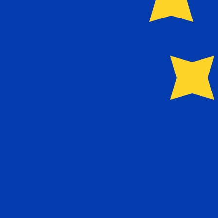
Nosso ranking de moedas mostra que a taxa de câmbio m
More
Euro
info
Taxas de câmbio em tempo real
Par de moedas
Taxa
Variação
EUR / USD
1,15197
▼
GBP / EUR
1,16766
▲
USD / JPY
158,355
▲
GBP / USD
1,34511
▼
USD / CHF
0,812062
▲
USD / CAD
1,40221
▲
EUR / JPY
182,420
▲
AUD / USD
0,703291
▼
API de dados de moedas da XE
Informando taxas para mais de 300 empresas em todo o