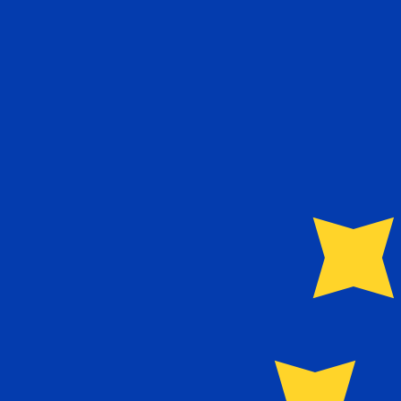
7 de ago. de 2026, 07:06 UTC - 7 de ago. de 2026, 07:0
ILS/EUR
Fecho
:
0
Mínimo
:
0
Máximo
:
0
Usamos a taxa de mercado médio no nosso Conversor. Is
Pares mais procurados de Dólar amer
Informações sobre as moedas
ILS
-
Shekel israelense
Nosso ranking de moedas mostra que a taxa de câmbio ma
O símbolo da moeda é ₪.
More
Shekel israelense
info
EUR
-
Euro