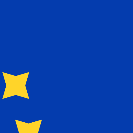
 taxa ao enviar dinheiro.
Consulte as taxas de envio.
 código de moeda para Novos shekels israelenses é ILS.