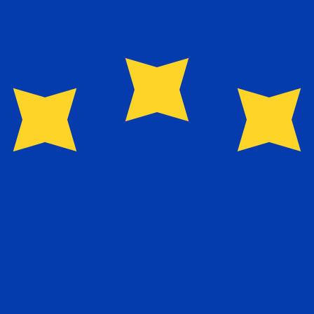
6 UTC
so é apenas para fins informativos. Você não pagará essa
icano (USD)
is procurada para Shekel israelense é de ILS para USD. O