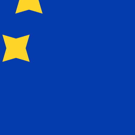
 moeda para Euros é EUR. O símbolo da moeda é €.
axas do banco central