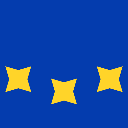
ais procurada para Euro é de EUR para USD. O código de
T
Moeda
Taxa de Juro
JPY
0,75%
CHF
0,00%
EUR
4,25%
USD
3,75%
CAD
2,25%
AUD
3,60%
NZD
2,25%
GBP
3,75%
 mundo