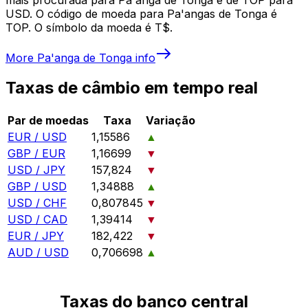
USD. O código de moeda para Pa'angas de Tonga é
TOP. O símbolo da moeda é T$.
More
Pa'anga de Tonga
info
Taxas de câmbio em tempo real
Par de moedas
Taxa
Variação
EUR / USD
1,15586
▲
GBP / EUR
1,16699
▼
USD / JPY
157,824
▼
GBP / USD
1,34888
▲
USD / CHF
0,807845
▼
USD / CAD
1,39414
▼
EUR / JPY
182,422
▼
AUD / USD
0,706698
▲
Taxas do banco central