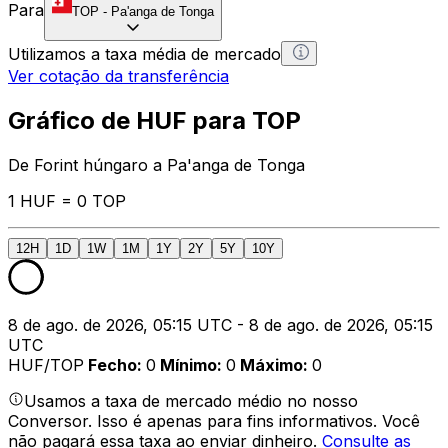
Para
TOP
-
Pa'anga de Tonga
Utilizamos a taxa média de mercado
Ver cotação da transferência
Gráfico de HUF para TOP
De Forint húngaro a Pa'anga de Tonga
1 HUF = 0 TOP
12H
1D
1W
1M
1Y
2Y
5Y
10Y
8 de ago. de 2026, 05:15 UTC - 8 de ago. de 2026, 05:15
UTC
HUF/TOP
Fecho
:
0
Mínimo
:
0
Máximo
:
0
Usamos a taxa de mercado médio no nosso
Conversor. Isso é apenas para fins informativos. Você
não pagará essa taxa ao enviar dinheiro.
Consulte as