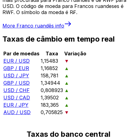
USD. O código de moeda para Francos ruandeses é
RWF. O símbolo da moeda é R₣.
More
Franco ruandês
info
Taxas de câmbio em tempo real
Par de moedas
Taxa
Variação
EUR / USD
1,15483
▼
GBP / EUR
1,16852
▲
USD / JPY
158,781
▲
GBP / USD
1,34944
▲
USD / CHF
0,808923
▲
USD / CAD
1,39502
▲
EUR / JPY
183,365
▲
AUD / USD
0,705825
▼
Taxas do banco central