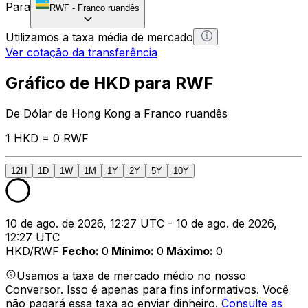
Para
RWF
-
Franco ruandês
Utilizamos a taxa média de mercado
Ver cotação da transferência
Gráfico de HKD para RWF
De Dólar de Hong Kong a Franco ruandês
1 HKD = 0 RWF
12H
1D
1W
1M
1Y
2Y
5Y
10Y
10 de ago. de 2026, 12:27 UTC - 10 de ago. de 2026,
12:27 UTC
HKD/RWF
Fecho
:
0
Mínimo
:
0
Máximo
:
0
Usamos a taxa de mercado médio no nosso
Conversor. Isso é apenas para fins informativos. Você
não pagará essa taxa ao enviar dinheiro.
Consulte as