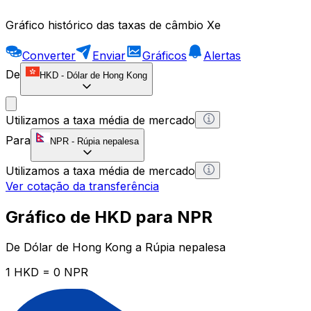
Gráfico histórico das taxas de câmbio Xe
Converter
Enviar
Gráficos
Alertas
De
HKD
-
Dólar de Hong Kong
Utilizamos a taxa média de mercado
Para
NPR
-
Rúpia nepalesa
Utilizamos a taxa média de mercado
Ver cotação da transferência
Gráfico de HKD para NPR
De Dólar de Hong Kong a Rúpia nepalesa
1 HKD = 0 NPR
12H
1D
1W
1M
1Y
2Y
5Y
10Y