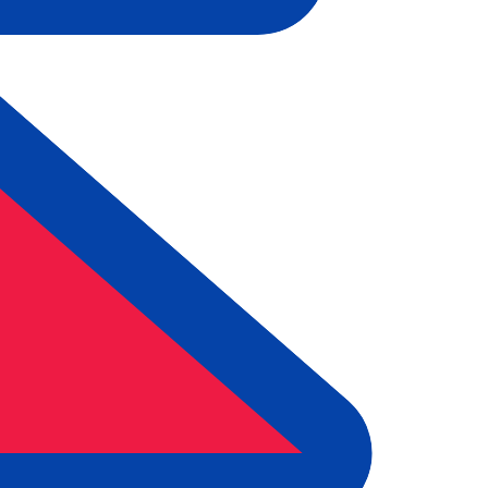
ais procurada para Rúpia nepalesa é de NPR para USD. O
T
Moeda
Taxa de Juro
JPY
0,75%
CHF
0,00%
EUR
4,25%
USD
3,75%
CAD
2,25%
AUD
3,60%
NZD
2,25%
GBP
3,75%