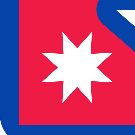
Nosso ranking de moedas mostra que a taxa de câmbio m
símbolo da moeda é ₨.
More
Rúpia nepalesa
info
Taxas de câmbio em tempo real
Par de moedas
Taxa
Variação
EUR / USD
1,15332
▼
GBP / EUR
1,16865
▲
USD / JPY
157,824
▲
GBP / USD
1,34783
▼
USD / CHF
0,808806
▲
USD / CAD
1,39473
▲
EUR / JPY
182,022
▼
AUD / USD
0,706628
▼
API de dados de moedas da XE