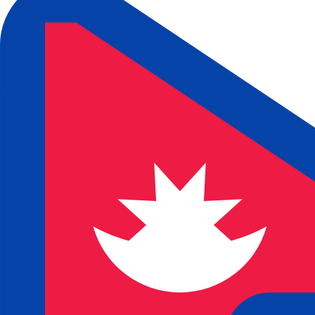
9 de ago. de 2026, 12:59 UTC - 9 de ago. de 2026, 12:59
HKD/NPR
Fecho
:
0
Mínimo
:
0
Máximo
:
0
Usamos a taxa de mercado médio no nosso Conversor. Is
Pares mais procurados de Dólar amer
Informações sobre as moedas
HKD
-
Dólar de Hong Kong
Nosso ranking de moedas mostra que a taxa de câmbio 
HKD. O símbolo da moeda é $.
More
Dólar de Hong Kong
info
NPR
-
Rúpia nepalesa