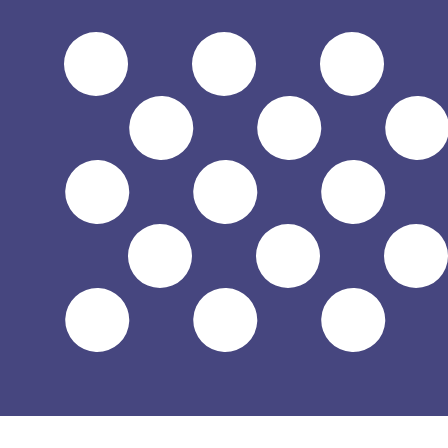
8 de ago. de 2026, 07:20 UTC - 8 de ago. de 2026, 07:20
GNF/USD
Fecho
:
0
Mínimo
:
0
Máximo
:
0
Usamos a taxa de mercado médio no nosso Conversor. Is
Pares mais procurados de Dólar amer
Informações sobre as moedas
GNF
-
Franco guineense
Nosso ranking de moedas mostra que a taxa de câmbio 
símbolo da moeda é FG.
More
Franco guineense
info
USD
-
Dólar americano