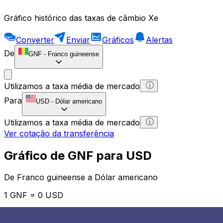
Gráfico histórico das taxas de câmbio Xe
Converter
Enviar
Gráficos
Alertas
De
GNF
-
Franco guineense
Utilizamos a taxa média de mercado
Para
USD
-
Dólar americano
Utilizamos a taxa média de mercado
Ver cotação da transferência
Gráfico de GNF para USD
De Franco guineense a Dólar americano
1 GNF = 0 USD
12H
1D
1W
1M
1Y
2Y
5Y
10Y