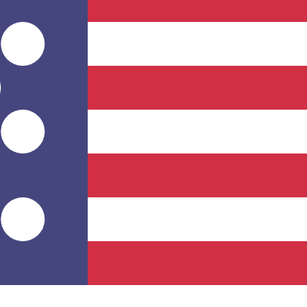
 UTC
so é apenas para fins informativos. Você não pagará essa
icano (USD)
mais procurada para Franco guineense é de GNF para USD