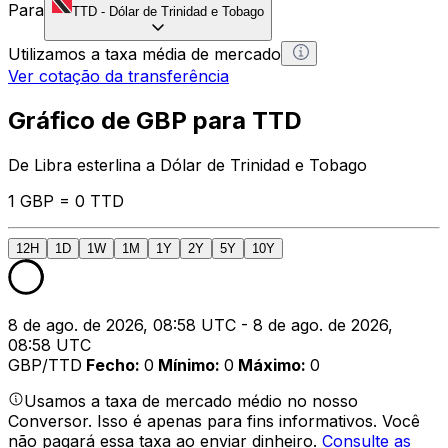
Para
TTD
-
Dólar de Trinidad e Tobago
Utilizamos a taxa média de mercado
Ver cotação da transferência
Gráfico de GBP para TTD
De Libra esterlina a Dólar de Trinidad e Tobago
1 GBP = 0 TTD
12H
1D
1W
1M
1Y
2Y
5Y
10Y
8 de ago. de 2026, 08:58 UTC - 8 de ago. de 2026,
08:58 UTC
GBP/TTD
Fecho
:
0
Mínimo
:
0
Máximo
:
0
Usamos a taxa de mercado médio no nosso
Conversor. Isso é apenas para fins informativos. Você
não pagará essa taxa ao enviar dinheiro.
Consulte as