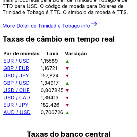
TTD para USD. O código de moeda para Dólares de
Trinidad e Tobago é TTD. O símbolo da moeda é TT$.
More
Dólar de Trinidad e Tobago
info
Taxas de câmbio em tempo real
Par de moedas
Taxa
Variação
EUR / USD
1,15589
▲
GBP / EUR
1,16721
▼
USD / JPY
157,824
▼
GBP / USD
1,34917
▲
USD / CHF
0,807845
▼
USD / CAD
1,39413
▼
EUR / JPY
182,426
▼
AUD / USD
0,706726
▲
Taxas do banco central