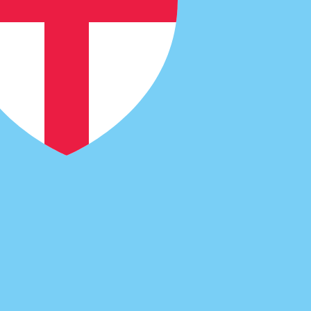
 USD. O código de moeda para Meticais moçambicanos é
axas do banco central