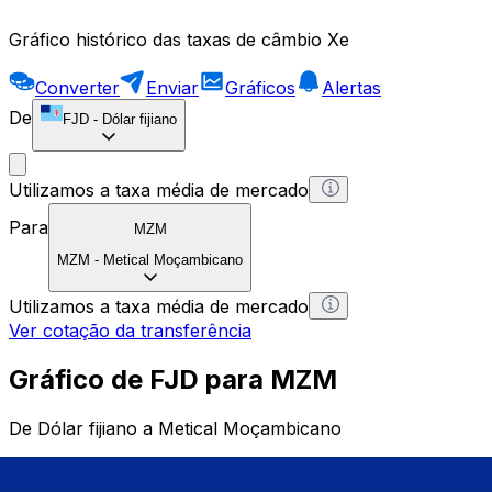
Gráfico histórico das taxas de câmbio Xe
Converter
Enviar
Gráficos
Alertas
De
FJD
-
Dólar fijiano
Utilizamos a taxa média de mercado
Para
MZM
MZM
-
Metical Moçambicano
Utilizamos a taxa média de mercado
Ver cotação da transferência
Gráfico de FJD para MZM
De Dólar fijiano a Metical Moçambicano
1 FJD = 0 MZM