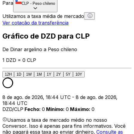
Para
CLP
-
Peso chileno
Utilizamos a taxa média de mercado
Ver cotação da transferência
Gráfico de DZD para CLP
De Dinar argelino a Peso chileno
1 DZD = 0 CLP
12H
1D
1W
1M
1Y
2Y
5Y
10Y
8 de ago. de 2026, 18:44 UTC - 8 de ago. de 2026,
18:44 UTC
DZD/CLP
Fecho
:
0
Mínimo
:
0
Máximo
:
0
Usamos a taxa de mercado médio no nosso
Conversor. Isso é apenas para fins informativos. Você
não pagará essa taxa ao enviar dinheiro.
Consulte as