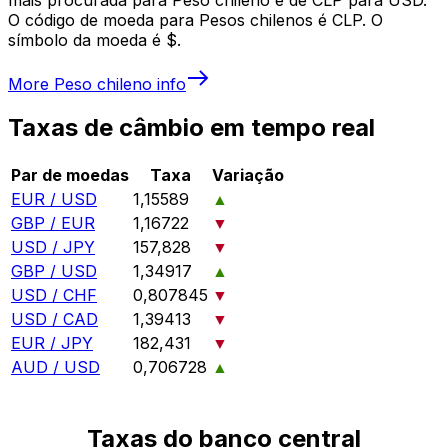
O código de moeda para Pesos chilenos é CLP. O
símbolo da moeda é $.
More
Peso chileno
info
Taxas de câmbio em tempo real
Par de moedas
Taxa
Variação
EUR / USD
1,15589
▲
GBP / EUR
1,16722
▼
USD / JPY
157,828
▼
GBP / USD
1,34917
▲
USD / CHF
0,807845
▼
USD / CAD
1,39413
▼
EUR / JPY
182,431
▼
AUD / USD
0,706728
▲
Taxas do banco central