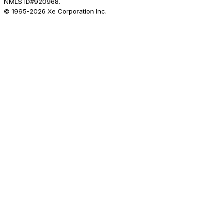
NMLS ID#920968.
© 1995-
2026
Xe Corporation Inc.