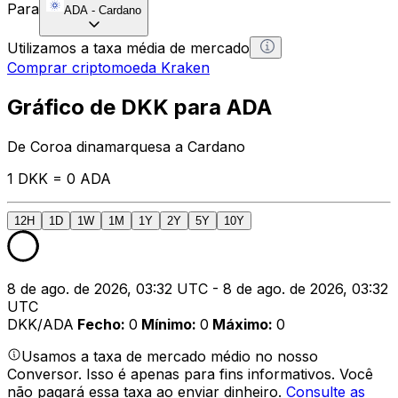
Para
ADA
-
Cardano
Utilizamos a taxa média de mercado
Comprar criptomoeda Kraken
Gráfico de DKK para ADA
De Coroa dinamarquesa a Cardano
1 DKK = 0 ADA
12H
1D
1W
1M
1Y
2Y
5Y
10Y
8 de ago. de 2026, 03:32 UTC - 8 de ago. de 2026, 03:32
UTC
DKK/ADA
Fecho
:
0
Mínimo
:
0
Máximo
:
0
Usamos a taxa de mercado médio no nosso
Conversor. Isso é apenas para fins informativos. Você
não pagará essa taxa ao enviar dinheiro.
Consulte as