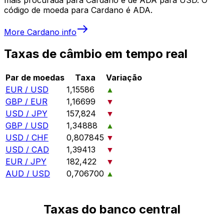
código de moeda para Cardano é ADA.
More
Cardano
info
Taxas de câmbio em tempo real
Par de moedas
Taxa
Variação
EUR / USD
1,15586
▲
GBP / EUR
1,16699
▼
USD / JPY
157,824
▼
GBP / USD
1,34888
▲
USD / CHF
0,807845
▼
USD / CAD
1,39413
▼
EUR / JPY
182,422
▼
AUD / USD
0,706700
▲
Taxas do banco central