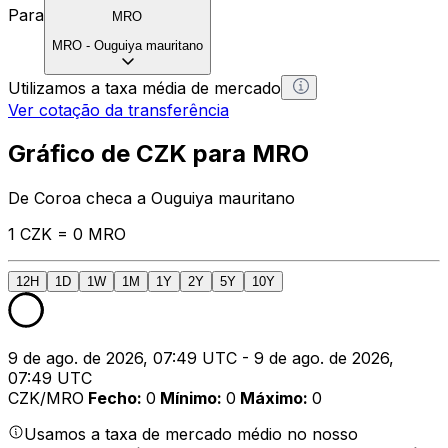
Para
MRO
MRO
-
Ouguiya mauritano
Utilizamos a taxa média de mercado
Ver cotação da transferência
Gráfico de CZK para MRO
De Coroa checa a Ouguiya mauritano
1 CZK = 0 MRO
12H
1D
1W
1M
1Y
2Y
5Y
10Y
9 de ago. de 2026, 07:49 UTC - 9 de ago. de 2026,
07:49 UTC
CZK/MRO
Fecho
:
0
Mínimo
:
0
Máximo
:
0
Usamos a taxa de mercado médio no nosso