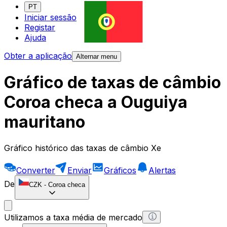
PT
Iniciar sessão
Registar
Ajuda
Obter a aplicação
Alternar menu
Gráfico de taxas de câmbio
Coroa checa a Ouguiya
mauritano
Gráfico histórico das taxas de câmbio Xe
Converter
Enviar
Gráficos
Alertas
De
CZK
-
Coroa checa
Utilizamos a taxa média de mercado