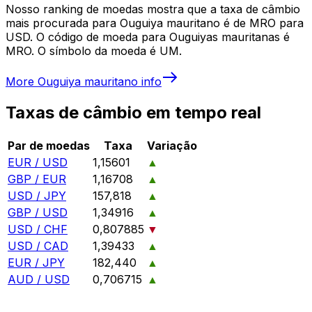
Nosso ranking de moedas mostra que a taxa de câmbio
mais procurada para Ouguiya mauritano é de MRO para
USD. O código de moeda para Ouguiyas mauritanas é
MRO. O símbolo da moeda é UM.
More
Ouguiya mauritano
info
Taxas de câmbio em tempo real
Par de moedas
Taxa
Variação
EUR / USD
1,15601
▲
GBP / EUR
1,16708
▲
USD / JPY
157,818
▲
GBP / USD
1,34916
▲
USD / CHF
0,807885
▼
USD / CAD
1,39433
▲
EUR / JPY
182,440
▲
AUD / USD
0,706715
▲