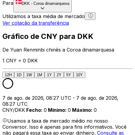
Para
DKK
-
Coroa dinamarquesa
Utilizamos a taxa média de mercado
Ver cotação da transferência
Gráfico de CNY para DKK
De Yuan Renminbi chinês a Coroa dinamarquesa
1 CNY = 0 DKK
12H
1D
1W
1M
1Y
2Y
5Y
10Y
7 de ago. de 2026, 08:27 UTC - 7 de ago. de 2026,
08:27 UTC
CNY/DKK
Fecho
:
0
Mínimo
:
0
Máximo
:
0
Usamos a taxa de mercado médio no nosso
Conversor. Isso é apenas para fins informativos. Você
não pagará essa taxa ao enviar dinheiro.
Consulte as