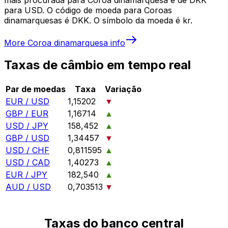
para USD. O código de moeda para Coroas
dinamarquesas é DKK. O símbolo da moeda é kr.
More
Coroa dinamarquesa
info
Taxas de câmbio em tempo real
Par de moedas
Taxa
Variação
EUR / USD
1,15202
▼
GBP / EUR
1,16714
▲
USD / JPY
158,452
▲
GBP / USD
1,34457
▼
USD / CHF
0,811595
▲
USD / CAD
1,40273
▲
EUR / JPY
182,540
▲
AUD / USD
0,703513
▼
Taxas do banco central