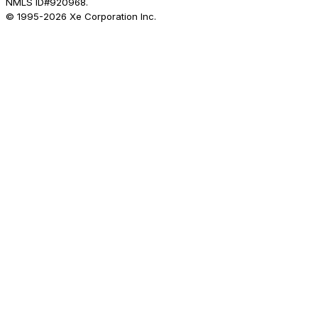
NMLS ID#920968.
© 1995-
2026
Xe Corporation Inc.