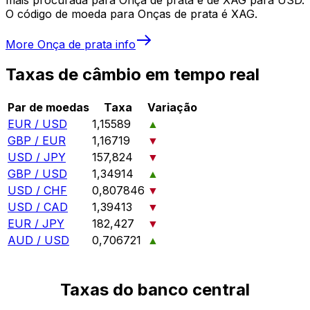
O código de moeda para Onças de prata é XAG.
More
Onça de prata
info
Taxas de câmbio em tempo real
Par de moedas
Taxa
Variação
EUR / USD
1,15589
▲
GBP / EUR
1,16719
▼
USD / JPY
157,824
▼
GBP / USD
1,34914
▲
USD / CHF
0,807846
▼
USD / CAD
1,39413
▼
EUR / JPY
182,427
▼
AUD / USD
0,706721
▲
Taxas do banco central