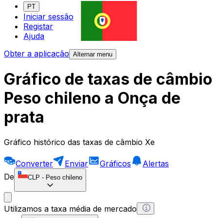
PT
Iniciar sessão
Registar
Ajuda
Obter a aplicação
Alternar menu
Gráfico de taxas de câmbio
Peso chileno a Onça de
prata
Gráfico histórico das taxas de câmbio Xe
Converter
Enviar
Gráficos
Alertas
De
CLP
-
Peso chileno
Utilizamos a taxa média de mercado