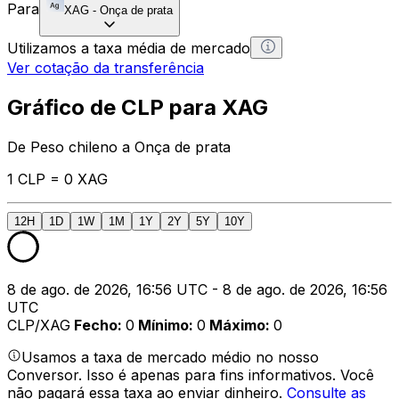
Para
XAG
-
Onça de prata
Utilizamos a taxa média de mercado
Ver cotação da transferência
Gráfico de CLP para XAG
De Peso chileno a Onça de prata
1 CLP = 0 XAG
12H
1D
1W
1M
1Y
2Y
5Y
10Y
8 de ago. de 2026, 16:56 UTC - 8 de ago. de 2026, 16:56
UTC
CLP/XAG
Fecho
:
0
Mínimo
:
0
Máximo
:
0
Usamos a taxa de mercado médio no nosso
Conversor. Isso é apenas para fins informativos. Você
não pagará essa taxa ao enviar dinheiro.
Consulte as