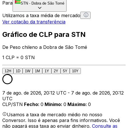
Para
STN
-
Dobra de São Tomé
Utilizamos a taxa média de mercado
Ver cotação da transferência
Gráfico de CLP para STN
De Peso chileno a Dobra de São Tomé
1 CLP = 0 STN
12H
1D
1W
1M
1Y
2Y
5Y
10Y
7 de ago. de 2026, 20:12 UTC - 7 de ago. de 2026, 20:12
UTC
CLP/STN
Fecho
:
0
Mínimo
:
0
Máximo
:
0
Usamos a taxa de mercado médio no nosso
Conversor. Isso é apenas para fins informativos. Você
não pagará essa taxa ao enviar dinheiro.
Consulte as