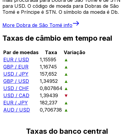
para USD. O código de moeda para Dobras de São
Tomé e Príncipe é STN. O símbolo da moeda é Db.
More
Dobra de São Tomé
info
Taxas de câmbio em tempo real
Par de moedas
Taxa
Variação
EUR / USD
1,15595
▲
GBP / EUR
1,16745
▲
USD / JPY
157,652
▲
GBP / USD
1,34952
▲
USD / CHF
0,807864
▲
USD / CAD
1,39439
▼
EUR / JPY
182,237
▲
AUD / USD
0,706738
▲
Taxas do banco central