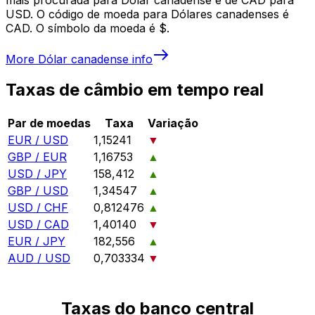
USD. O código de moeda para Dólares canadenses é
CAD. O símbolo da moeda é $.
More
Dólar canadense
info
Taxas de câmbio em tempo real
Par de moedas
Taxa
Variação
EUR / USD
1,15241
▼
GBP / EUR
1,16753
▲
USD / JPY
158,412
▲
GBP / USD
1,34547
▲
USD / CHF
0,812476
▲
USD / CAD
1,40140
▼
EUR / JPY
182,556
▲
AUD / USD
0,703334
▼
Taxas do banco central