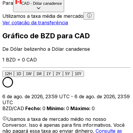
Para
CAD
-
Dólar canadense
Utilizamos a taxa média de mercado
Ver cotação da transferência
Gráfico de BZD para CAD
De Dólar belizenho a Dólar canadense
1 BZD = 0 CAD
12H
1D
1W
1M
1Y
2Y
5Y
10Y
6 de ago. de 2026, 23:59 UTC - 6 de ago. de 2026, 23:59
UTC
BZD/CAD
Fecho
:
0
Mínimo
:
0
Máximo
:
0
Usamos a taxa de mercado médio no nosso
Conversor. Isso é apenas para fins informativos. Você
não pagará essa taxa ao enviar dinheiro.
Consulte as