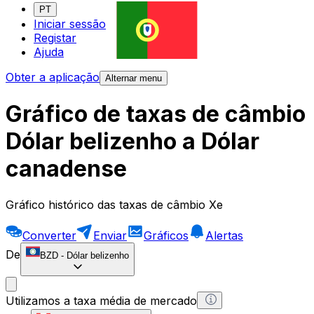
PT
Iniciar sessão
Registar
Ajuda
Obter a aplicação
Alternar menu
Gráfico de taxas de câmbio
Dólar belizenho a Dólar
canadense
Gráfico histórico das taxas de câmbio Xe
Converter
Enviar
Gráficos
Alertas
De
BZD
-
Dólar belizenho
Utilizamos a taxa média de mercado