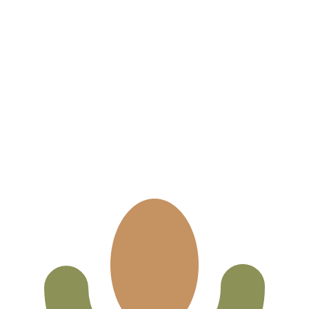
 UTC
so é apenas para fins informativos. Você não pagará essa
icano (USD)
is procurada para Bolíviano da Bolívia é de BOB para USD