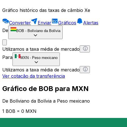
Gráfico histórico das taxas de câmbio Xe
Converter
Enviar
Gráficos
Alertas
De
BOB
-
Bolíviano da Bolívia
Utilizamos a taxa média de mercado
Para
MXN
-
Peso mexicano
Utilizamos a taxa média de mercado
Ver cotação da transferência
Gráfico de BOB para MXN
De Bolíviano da Bolívia a Peso mexicano
1 BOB = 0 MXN
12H
1D
1W
1M
1Y
2Y
5Y
10Y