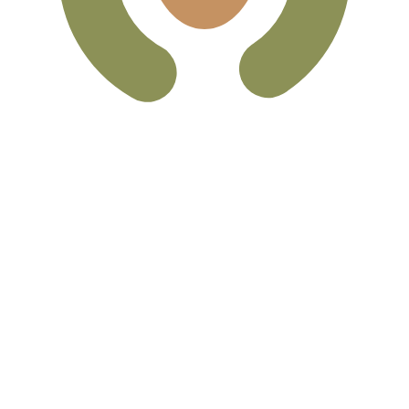
mais procurada para Peso mexicano é de MXN para USD. 
T
Moeda
Taxa de Juro
JPY
0,75%
CHF
0,00%
EUR
4,25%
USD
3,75%
CAD
2,25%
AUD
3,60%
NZD
2,25%
GBP
3,75%