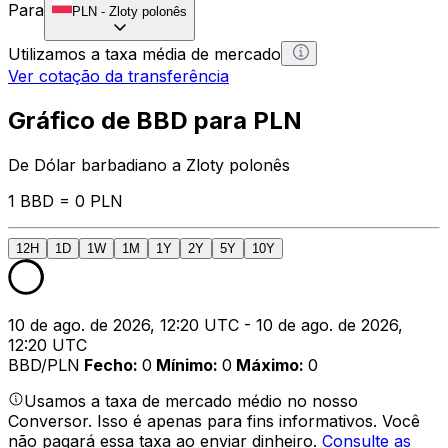
Para
PLN
-
Zloty polonês
Utilizamos a taxa média de mercado
Ver cotação da transferência
Gráfico de BBD para PLN
De Dólar barbadiano a Zloty polonês
1 BBD = 0 PLN
12H
1D
1W
1M
1Y
2Y
5Y
10Y
10 de ago. de 2026, 12:20 UTC - 10 de ago. de 2026,
12:20 UTC
BBD/PLN
Fecho
:
0
Mínimo
:
0
Máximo
:
0
Usamos a taxa de mercado médio no nosso
Conversor. Isso é apenas para fins informativos. Você
não pagará essa taxa ao enviar dinheiro.
Consulte as