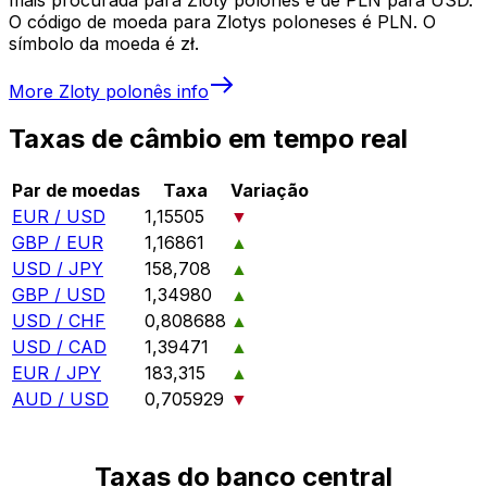
O código de moeda para Zlotys poloneses é PLN. O
símbolo da moeda é zł.
More
Zloty polonês
info
Taxas de câmbio em tempo real
Par de moedas
Taxa
Variação
EUR / USD
1,15505
▼
GBP / EUR
1,16861
▲
USD / JPY
158,708
▲
GBP / USD
1,34980
▲
USD / CHF
0,808688
▲
USD / CAD
1,39471
▲
EUR / JPY
183,315
▲
AUD / USD
0,705929
▼
Taxas do banco central