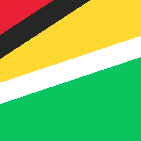
ais procurada para Dólar guianense é de GYD para USD. 
T
Moeda
Taxa de Juro
JPY
0,75%
CHF
0,00%
EUR
4,25%
USD
3,75%
CAD
2,25%
AUD
3,60%
NZD
2,25%
GBP
3,75%