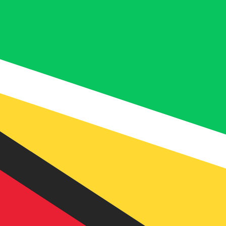
5 UTC
so é apenas para fins informativos. Você não pagará essa
icano (USD)
ais procurada para Marco conversível bósnio é de BAM p