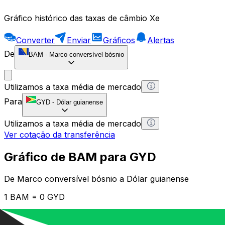
Gráfico histórico das taxas de câmbio Xe
Converter
Enviar
Gráficos
Alertas
De
BAM
-
Marco conversível bósnio
Utilizamos a taxa média de mercado
Para
GYD
-
Dólar guianense
Utilizamos a taxa média de mercado
Ver cotação da transferência
Gráfico de BAM para GYD
De Marco conversível bósnio a Dólar guianense
1 BAM = 0 GYD
12H
1D
1W
1M
1Y
2Y
5Y
10Y