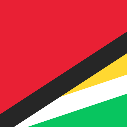
Nosso ranking de moedas mostra que a taxa de câmbio m
símbolo da moeda é $.
More
Dólar guianense
info
Taxas de câmbio em tempo real
Par de moedas
Taxa
Variação
EUR / USD
1,15589
▲
GBP / EUR
1,16722
▼
USD / JPY
157,823
▼
GBP / USD
1,34917
▲
USD / CHF
0,807845
▼
USD / CAD
1,39414
▼
EUR / JPY
182,426
▼
AUD / USD
0,706725
▲
API de dados de moedas da XE