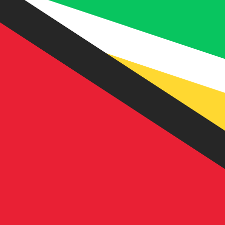
8 de ago. de 2026, 09:45 UTC - 8 de ago. de 2026, 09:4
BAM/GYD
Fecho
:
0
Mínimo
:
0
Máximo
:
0
Usamos a taxa de mercado médio no nosso Conversor. Is
Pares mais procurados de Dólar amer
Informações sobre as moedas
BAM
-
Marco conversível bósnio
Nosso ranking de moedas mostra que a taxa de câmbio m
bósnios é BAM. O símbolo da moeda é KM.
More
Marco conversível bósnio
info
GYD
-
Dólar guianense