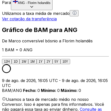
Para
ANG
-
Florim holandês
Utilizamos a taxa média de mercado
Ver cotação da transferência
Gráfico de BAM para ANG
De Marco conversível bósnio a Florim holandês
1 BAM = 0 ANG
12H
1D
1W
1M
1Y
2Y
5Y
10Y
9 de ago. de 2026, 16:05 UTC - 9 de ago. de 2026, 16:05
UTC
BAM/ANG
Fecho
:
0
Mínimo
:
0
Máximo
:
0
Usamos a taxa de mercado médio no nosso
Conversor. Isso é apenas para fins informativos. Você
não pagará essa taxa ao enviar dinheiro.
Consulte as