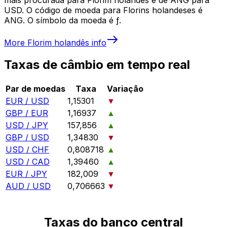
USD. O código de moeda para Florins holandeses é
ANG. O símbolo da moeda é ƒ.
More
Florim holandês
info
Taxas de câmbio em tempo real
Par de moedas
Taxa
Variação
EUR / USD
1,15301
▼
GBP / EUR
1,16937
▲
USD / JPY
157,856
▲
GBP / USD
1,34830
▼
USD / CHF
0,808718
▲
USD / CAD
1,39460
▲
EUR / JPY
182,009
▼
AUD / USD
0,706663
▼
Taxas do banco central