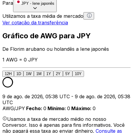
Para
JPY
-
Iene japonês
Utilizamos a taxa média de mercado
Ver cotação da transferência
Gráfico de AWG para JPY
De Florim arubano ou holandês a Iene japonês
1 AWG = 0 JPY
12H
1D
1W
1M
1Y
2Y
5Y
10Y
9 de ago. de 2026, 05:38 UTC - 9 de ago. de 2026, 05:38
UTC
AWG/JPY
Fecho
:
0
Mínimo
:
0
Máximo
:
0
Usamos a taxa de mercado médio no nosso
Conversor. Isso é apenas para fins informativos. Você
não pagará essa taxa ao enviar dinheiro.
Consulte as