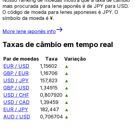
mais procurada para Iene japonês é de JPY para USD.
O código de moeda para Ienes japoneses é JPY. O
símbolo da moeda é ¥.
More
Iene japonês
info
Taxas de câmbio em tempo real
Par de moedas
Taxa
Variação
EUR / USD
1,15602
▲
GBP / EUR
1,16706
▲
USD / JPY
157,823
▲
GBP / USD
1,34915
▲
USD / CHF
0,807920
▲
USD / CAD
1,39459
▲
EUR / JPY
182,447
▲
AUD / USD
0,706704
▲