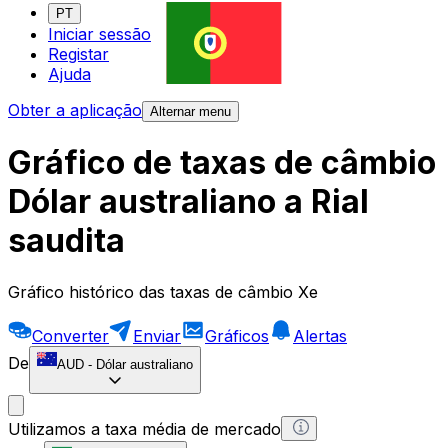
PT
Iniciar sessão
Registar
Ajuda
Obter a aplicação
Alternar menu
Gráfico de taxas de câmbio
Dólar australiano a Rial
saudita
Gráfico histórico das taxas de câmbio Xe
Converter
Enviar
Gráficos
Alertas
De
AUD
-
Dólar australiano
Utilizamos a taxa média de mercado