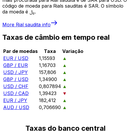
código de moeda para Rials sauditas é SAR. O símbolo
da moeda é ﷼.
More
Rial saudita
info
Taxas de câmbio em tempo real
Par de moedas
Taxa
Variação
EUR / USD
1,15593
▲
GBP / EUR
1,16703
▲
USD / JPY
157,806
▲
GBP / USD
1,34900
▲
USD / CHF
0,807894
▲
USD / CAD
1,39423
▼
EUR / JPY
182,412
▲
AUD / USD
0,706690
▲
Taxas do banco central