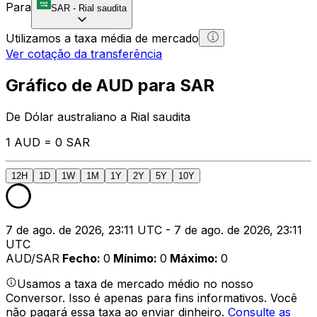
Para
SAR
-
Rial saudita
Utilizamos a taxa média de mercado
Ver cotação da transferência
Gráfico de AUD para SAR
De Dólar australiano a Rial saudita
1 AUD = 0 SAR
12H
1D
1W
1M
1Y
2Y
5Y
10Y
7 de ago. de 2026, 23:11 UTC - 7 de ago. de 2026, 23:11
UTC
AUD/SAR
Fecho
:
0
Mínimo
:
0
Máximo
:
0
Usamos a taxa de mercado médio no nosso
Conversor. Isso é apenas para fins informativos. Você
não pagará essa taxa ao enviar dinheiro.
Consulte as