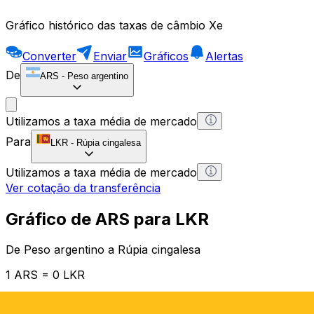
Gráfico histórico das taxas de câmbio Xe
Converter
Enviar
Gráficos
Alertas
De
ARS
-
Peso argentino
Utilizamos a taxa média de mercado
Para
LKR
-
Rúpia cingalesa
Utilizamos a taxa média de mercado
Ver cotação da transferência
Gráfico de ARS para LKR
De Peso argentino a Rúpia cingalesa
1 ARS = 0 LKR
12H
1D
1W
1M
1Y
2Y
5Y
10Y