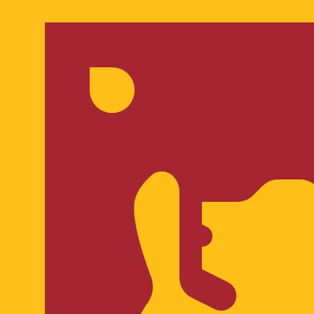
 UTC
so é apenas para fins informativos. Você não pagará essa
icano (USD)
ais procurada para Peso argentino é de ARS para USD. O