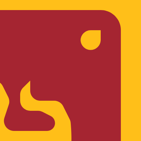
 taxa ao enviar dinheiro.
Consulte as taxas de envio.
 código de moeda para Pesos argentinos é ARS. O