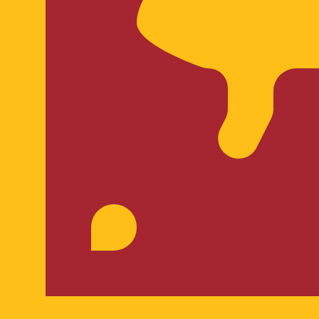
is procurada para Rúpia cingalesa é de LKR para USD. O 
T
Moeda
Taxa de Juro
JPY
0,75%
CHF
0,00%
EUR
4,25%
USD
3,75%
CAD
2,25%
AUD
3,60%
NZD
2,25%
GBP
3,75%