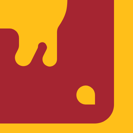
código de moeda para Rúpias cingalesas é LKR. O
axas do banco central