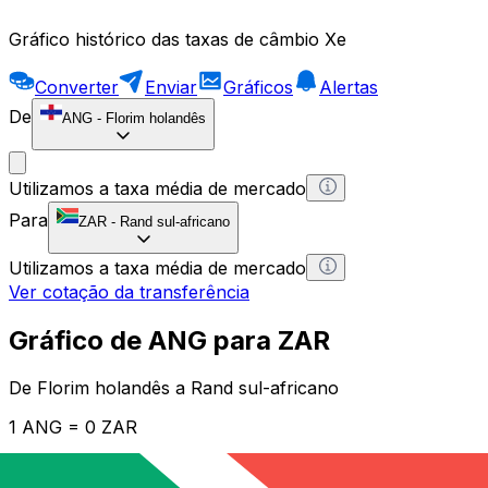
Gráfico histórico das taxas de câmbio Xe
Converter
Enviar
Gráficos
Alertas
De
ANG
-
Florim holandês
Utilizamos a taxa média de mercado
Para
ZAR
-
Rand sul-africano
Utilizamos a taxa média de mercado
Ver cotação da transferência
Gráfico de ANG para ZAR
De Florim holandês a Rand sul-africano
1 ANG = 0 ZAR
12H
1D
1W
1M
1Y
2Y
5Y
10Y