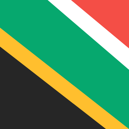
6 de ago. de 2026, 14:22 UTC - 6 de ago. de 2026, 14:22
ANG/ZAR
Fecho
:
0
Mínimo
:
0
Máximo
:
0
Usamos a taxa de mercado médio no nosso Conversor. Is
Pares mais procurados de Dólar amer
Informações sobre as moedas
ANG
-
Florim holandês
Nosso ranking de moedas mostra que a taxa de câmbio m
símbolo da moeda é ƒ.
More
Florim holandês
info
ZAR
-
Rand sul-africano