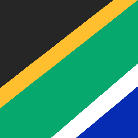
Nosso ranking de moedas mostra que a taxa de câmbio m
símbolo da moeda é R.
More
Rand sul-africano
info
Taxas de câmbio em tempo real
Par de moedas
Taxa
Variação
EUR / USD
1,15358
▲
GBP / EUR
1,16753
▲
USD / JPY
158,203
▲
GBP / USD
1,34683
▲
USD / CHF
0,809771
▲
USD / CAD
1,40239
▼
EUR / JPY
182,499
▲
AUD / USD
0,703922
▼
API de dados de moedas da XE