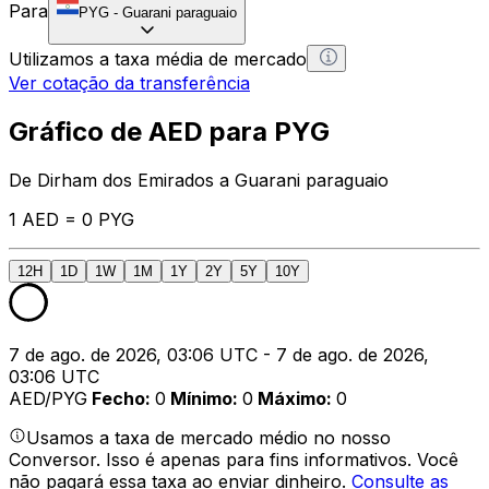
Para
PYG
-
Guarani paraguaio
Utilizamos a taxa média de mercado
Ver cotação da transferência
Gráfico de AED para PYG
De Dirham dos Emirados a Guarani paraguaio
1 AED = 0 PYG
12H
1D
1W
1M
1Y
2Y
5Y
10Y
7 de ago. de 2026, 03:06 UTC - 7 de ago. de 2026,
03:06 UTC
AED/PYG
Fecho
:
0
Mínimo
:
0
Máximo
:
0
Usamos a taxa de mercado médio no nosso
Conversor. Isso é apenas para fins informativos. Você
não pagará essa taxa ao enviar dinheiro.
Consulte as