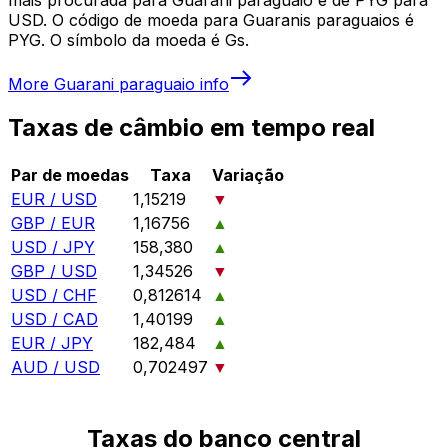
USD. O código de moeda para Guaranis paraguaios é
PYG. O símbolo da moeda é Gs.
More
Guarani paraguaio
info
Taxas de câmbio em tempo real
Par de moedas
Taxa
Variação
EUR / USD
1,15219
▼
GBP / EUR
1,16756
▲
USD / JPY
158,380
▲
GBP / USD
1,34526
▼
USD / CHF
0,812614
▲
USD / CAD
1,40199
▲
EUR / JPY
182,484
▲
AUD / USD
0,702497
▼
Taxas do banco central