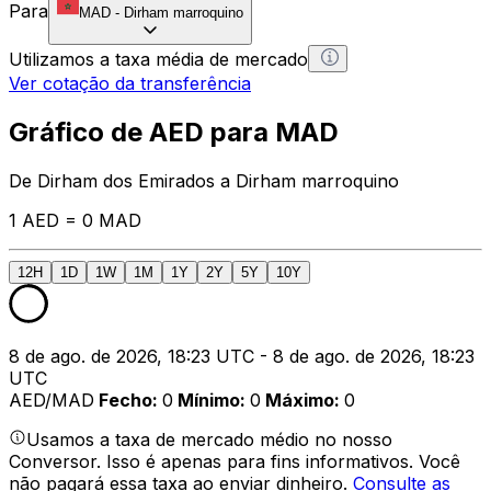
Para
MAD
-
Dirham marroquino
Utilizamos a taxa média de mercado
Ver cotação da transferência
Gráfico de AED para MAD
De Dirham dos Emirados a Dirham marroquino
1 AED = 0 MAD
12H
1D
1W
1M
1Y
2Y
5Y
10Y
8 de ago. de 2026, 18:23 UTC - 8 de ago. de 2026, 18:23
UTC
AED/MAD
Fecho
:
0
Mínimo
:
0
Máximo
:
0
Usamos a taxa de mercado médio no nosso
Conversor. Isso é apenas para fins informativos. Você
não pagará essa taxa ao enviar dinheiro.
Consulte as