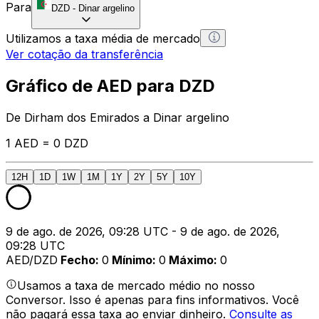
Para
DZD
-
Dinar argelino
Utilizamos a taxa média de mercado
Ver cotação da transferência
Gráfico de AED para DZD
De Dirham dos Emirados a Dinar argelino
1 AED = 0 DZD
12H
1D
1W
1M
1Y
2Y
5Y
10Y
9 de ago. de 2026, 09:28 UTC - 9 de ago. de 2026,
09:28 UTC
AED/DZD
Fecho
:
0
Mínimo
:
0
Máximo
:
0
Usamos a taxa de mercado médio no nosso
Conversor. Isso é apenas para fins informativos. Você
não pagará essa taxa ao enviar dinheiro.
Consulte as