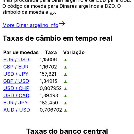
O código de moeda para Dinares argelinos é DZD. O
símbolo da moeda é دج.
More
Dinar argelino
info
Taxas de câmbio em tempo real
Par de moedas
Taxa
Variação
EUR / USD
1,15606
▲
GBP / EUR
1,16702
▲
USD / JPY
157,821
▲
GBP / USD
1,34915
▲
USD / CHF
0,807952
▲
USD / CAD
1,39493
▲
EUR / JPY
182,450
▲
AUD / USD
0,706702
▲
Taxas do banco central