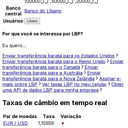
ل.ل20000, ل.ل50000, ل.ل100000
Banco
Banco do Líbano
central
Usuários
Líbano
Por que você se interessa por LBP?
Eu quero...
Enviar transferência barata para os Estados Unidos
Enviar transferência barata para o Reino Unido
Enviar
transferência barata para o Canadá
Enviar
transferência barata para a Austrália
Enviar
transferência barata para a Nova Zelândia
Assinar e-
mails sobre LBP
Ver taxas LBP no meu celular
Obter
uma API de dados LBP para minha empresa
Taxas de câmbio em tempo real
Par de moedas
Taxa
Variação
EUR / USD
1,15559
▼