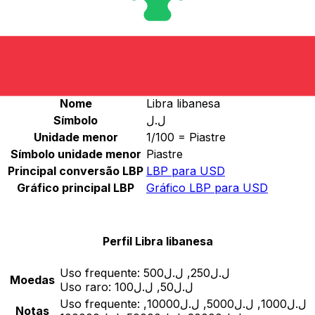
LBP
-
Libra libanesa
Continuar
Estatísticas de Libra libanesa
Nome
Libra libanesa
Símbolo
ل.ل
Unidade menor
1/100 = Piastre
Símbolo unidade menor
Piastre
Principal conversão LBP
LBP para USD
Gráfico principal LBP
Gráfico LBP para USD
Perfil Libra libanesa
Uso frequente:
ل.ل250, ل.ل500
Moedas
Uso raro:
ل.ل50, ل.ل100
Uso frequente:
ل.ل1000, ل.ل5000, ل.ل10000,
Notas