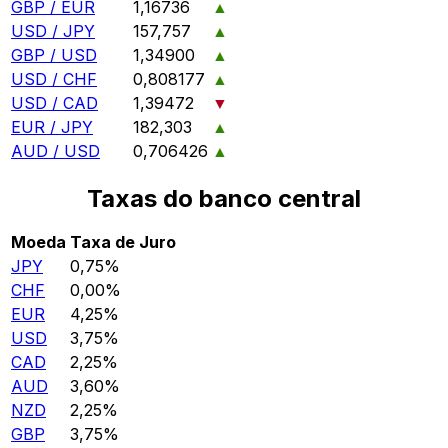
GBP / EUR
1,16736
▲
USD / JPY
157,757
▲
GBP / USD
1,34900
▲
USD / CHF
0,808177
▲
USD / CAD
1,39472
▼
EUR / JPY
182,303
▲
AUD / USD
0,706426
▲
Taxas do banco central
Moeda
Taxa de Juro
JPY
0,75%
CHF
0,00%
EUR
4,25%
USD
3,75%
CAD
2,25%
AUD
3,60%
NZD
2,25%
GBP
3,75%