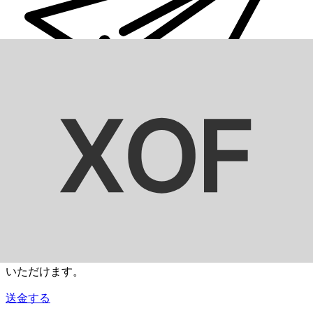
Xe 国際送金
オンラインの送金が迅速、安全、簡単に行えます。ライブの
追跡と通知に加え、柔軟な配信と支払いオプションをご利用
いただけます。
送金する